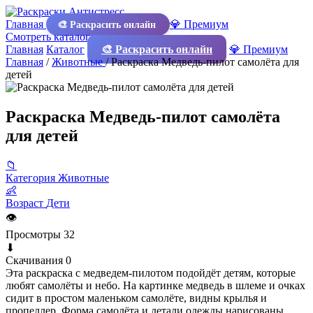
Главная
💎 Премиум
🎨 Раскрасить онлайн
Смотреть каталог
Главная
Каталог
🎨 Раскрасить онлайн
💎 Премиум
Главная
/
Животные
/
Раскраска Медведь-пилот самолёта для
детей
Раскраска Медведь-пилот самолёта
для детей
📁
Категория
Животные
👶
Возраст
Дети
👁
Просмотры
32
⬇
Скачивания
0
Эта раскраска с медведем-пилотом подойдёт детям, которые
любят самолёты и небо. На картинке медведь в шлеме и очках
сидит в простом маленьком самолёте, видны крылья и
пропеллер. Форма самолёта и детали одежды нарисованы