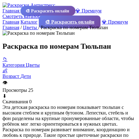
Главная
💎 Премиум
🎨 Раскрасить онлайн
Смотреть каталог
Главная
Каталог
🎨 Раскрасить онлайн
💎 Премиум
Главная
/
Цветы
/
Раскраска по номерам Тюльпан
Раскраска по номерам Тюльпан
📁
Категория
Цветы
👶
Возраст
Дети
👁
Просмотры
25
⬇
Скачивания
0
Эта детская раскраска по номерам показывает тюльпан с
высоким стеблем и крупным бутоном. Лепестки, стебель и
фон разделены на крупные пронумерованные области, чтобы
ребёнок мог легко ориентироваться в нужных цветах.
Раскраска по номерам развивает внимание, координацию и
любовь к природе. Такие простые цветочные раскраски по