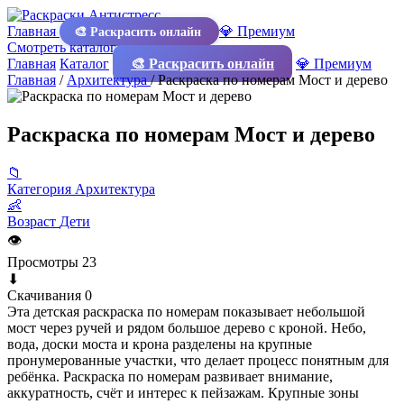
Главная
💎 Премиум
🎨 Раскрасить онлайн
Смотреть каталог
Главная
Каталог
🎨 Раскрасить онлайн
💎 Премиум
Главная
/
Архитектура
/
Раскраска по номерам Мост и дерево
Раскраска по номерам Мост и дерево
📁
Категория
Архитектура
👶
Возраст
Дети
👁
Просмотры
23
⬇
Скачивания
0
Эта детская раскраска по номерам показывает небольшой
мост через ручей и рядом большое дерево с кроной. Небо,
вода, доски моста и крона разделены на крупные
пронумерованные участки, что делает процесс понятным для
ребёнка. Раскраска по номерам развивает внимание,
аккуратность, счёт и интерес к пейзажам. Крупные зоны