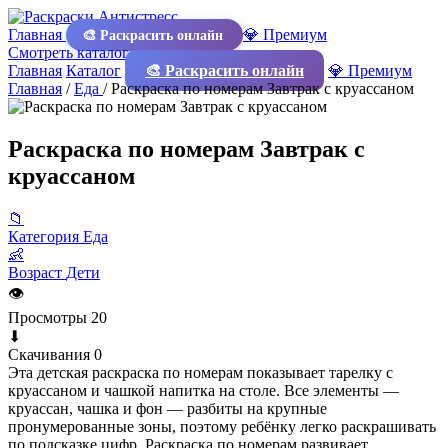
Главная
💎 Премиум
🎨 Раскрасить онлайн
Смотреть каталог
Главная
Каталог
🎨 Раскрасить онлайн
💎 Премиум
Главная
/
Еда
/
Раскраска по номерам Завтрак с круассаном
Раскраска по номерам Завтрак с
круассаном
📁
Категория
Еда
👶
Возраст
Дети
👁
Просмотры
20
⬇
Скачивания
0
Эта детская раскраска по номерам показывает тарелку с
круассаном и чашкой напитка на столе. Все элементы —
круассан, чашка и фон — разбиты на крупные
пронумерованные зоны, поэтому ребёнку легко раскрашивать
по подсказке цифр. Раскраска по номерам развивает