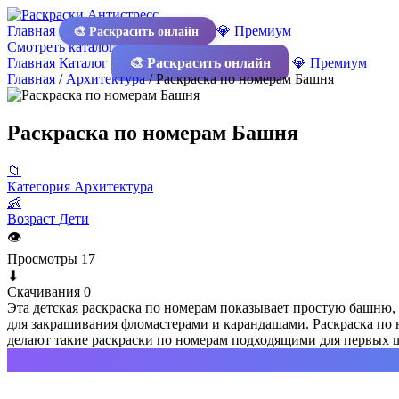
Главная
💎 Премиум
🎨 Раскрасить онлайн
Смотреть каталог
Главная
Каталог
🎨 Раскрасить онлайн
💎 Премиум
Главная
/
Архитектура
/
Раскраска по номерам Башня
Раскраска по номерам Башня
📁
Категория
Архитектура
👶
Возраст
Дети
👁
Просмотры
17
⬇
Скачивания
0
Эта детская раскраска по номерам показывает простую башню
для закрашивания фломастерами и карандашами. Раскраска по н
делают такие раскраски по номерам подходящими для первых ш