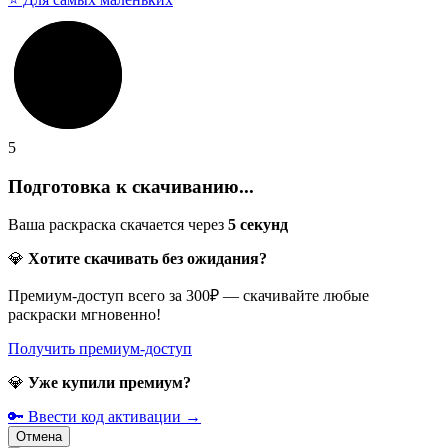
5
Подготовка к скачиванию...
Ваша раскраска скачается через
5
секунд
💎
Хотите скачивать без ожидания?
Премиум-доступ всего за 300₽ — скачивайте любые
раскраски мгновенно!
Получить премиум-доступ
💎
Уже купили премиум?
🔑 Ввести код активации →
Отмена