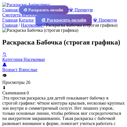
Главная
💎 Премиум
🎨 Раскрасить онлайн
Смотреть каталог
Главная
Каталог
🎨 Раскрасить онлайн
💎 Премиум
Главная
/
Насекомые
/
Раскраска Бабочка (строгая графика)
Раскраска Бабочка (строгая графика)
📁
Категория
Насекомые
👤
Возраст
Взрослые
👁
Просмотры
26
⬇
Скачивания
0
Эта простая раскраска для детей показывает бабочку в
строгой графике: чёткие контуры крыльев, несколько крупных
зон внутри и симметричный силуэт. Нет лишних узоров,
только основные линии, чтобы ребёнок мог сосредоточиться
на аккуратном закрашивании. Такая раскраска с бабочкой
развивает внимание к форме, помогает учиться работать с