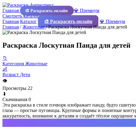
Главная
💎 Премиум
🎨 Раскрасить онлайн
Смотреть каталог
Главная
Каталог
🎨 Раскрасить онлайн
💎 Премиум
Главная
/
Животные
/
Раскраска Лоскутная Панда для детей
Раскраска Лоскутная Панда для детей
📁
Категория
Животные
👶
Возраст
Дети
👁
Просмотры
22
⬇
Скачивания
0
Эта раскраска в стиле пэчворк изображает панду, будто сшитую
глаза — простые пуговицы. Крупные формы и понятные контур
аккуратность, внимание к деталям и создаёт тёплое ощущение м