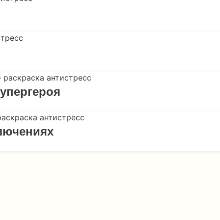
упергероя
лючениях