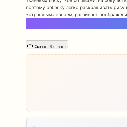
тканевых лоскутков со швами, на боку есть
поэтому ребёнку легко раскрашивать рисун
«страшным» зверем, развивает воображени
Скачать бесплатно