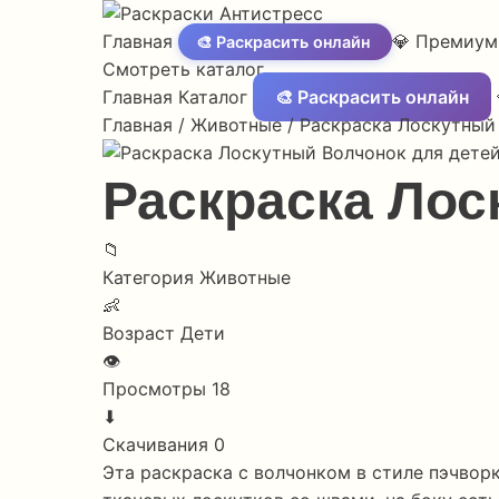
Главная
💎 Премиум
🎨 Раскрасить онлайн
Смотреть каталог
Главная
Каталог
🎨 Раскрасить онлайн
Главная
/
Животные
/
Раскраска Лоскутный
Раскраска Лос
📁
Категория
Животные
👶
Возраст
Дети
👁
Просмотры
18
⬇
Скачивания
0
Эта раскраска с волчонком в стиле пэчвор