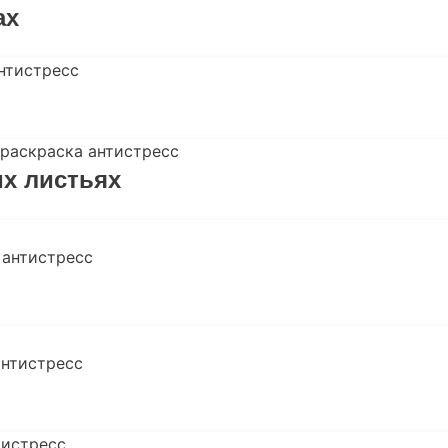
ах
х листьях