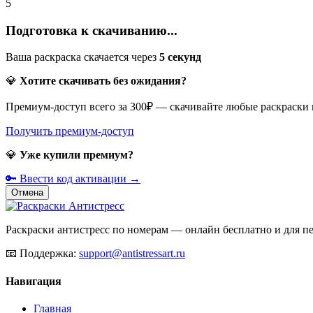
5
Подготовка к скачиванию...
Ваша раскраска скачается через
5
секунд
💎
Хотите скачивать без ожидания?
Премиум-доступ всего за 300₽ — скачивайте любые раскраски
Получить премиум-доступ
💎
Уже купили премиум?
🔑 Ввести код активации →
Отмена
Раскраски антистресс по номерам — онлайн бесплатно и для печ
📧
Поддержка:
support@antistressart.ru
Навигация
Главная