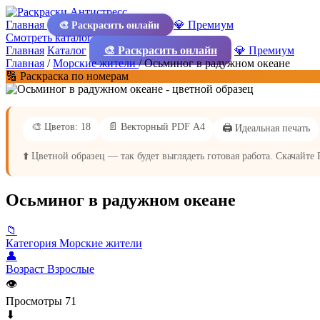
Главная
💎 Премиум
🎨 Раскрасить онлайн
Смотреть каталог
Главная
Каталог
🎨 Раскрасить онлайн
💎 Премиум
Главная
/
Морские жители
/
Осьминог в радужном океане
🔢 Раскраска по номерам
🎨 Цветов: 18
📄 Векторный PDF А4
🖨️ Идеальная печать
⬆️ Цветной образец — так будет выглядеть готовая работа. Скачайте
Осьминог в радужном океане
📁
Категория
Морские жители
👤
Возраст
Взрослые
👁
Просмотры
71
⬇