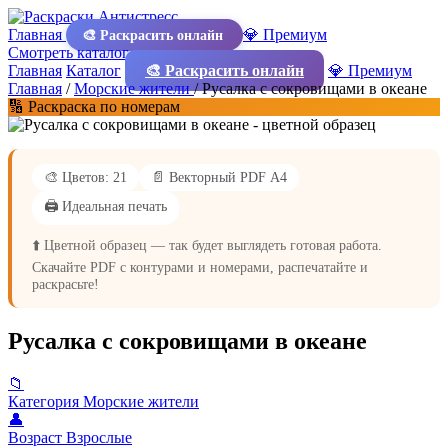
Главная
💎 Премиум
🎨 Раскрасить онлайн
Смотреть каталог
Главная
Каталог
🎨 Раскрасить онлайн
💎 Премиум
Главная
/
Морские жители
/
Русалка с сокровищами в океане
🔢 Раскраска по номерам
🎨 Цветов: 21
📄 Векторный PDF А4
🖨️ Идеальная печать
⬆️ Цветной образец — так будет выглядеть готовая работа.
Скачайте PDF с контурами и номерами, распечатайте и
раскрасьте!
Русалка с сокровищами в океане
📁
Категория
Морские жители
👤
Возраст
Взрослые