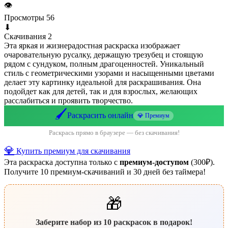
👁
Просмотры
56
⬇
Скачивания
2
Эта яркая и жизнерадостная раскраска изображает
очаровательную русалку, держащую трезубец и стоящую
рядом с сундуком, полным драгоценностей. Уникальный
стиль с геометрическими узорами и насыщенными цветами
делает эту картинку идеальной для раскрашивания. Она
подойдет как для детей, так и для взрослых, желающих
расслабиться и проявить творчество.
🖌️
Раскрасить онлайн
💎 Премиум
Раскрась прямо в браузере — без скачивания!
💎
Купить премиум для скачивания
Эта раскраска доступна только с
премиум-доступом
(300₽).
Получите 10 премиум-скачиваний и 30 дней без таймера!
🎁
Заберите набор из 10 раскрасок в подарок!