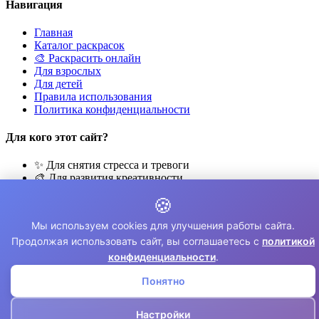
Навигация
Главная
Каталог раскрасок
🎨 Раскрасить онлайн
Для взрослых
Для детей
Правила использования
Политика конфиденциальности
Для кого этот сайт?
✨ Для снятия стресса и тревоги
🎨 Для развития креативности
🧘 Для медитации и расслабления
🍪
👨‍👩‍👧‍👦 Для семейного досуга
Мы используем cookies для улучшения работы сайта.
© 2026 Раскраски Антистресс. Все права защищены.
Продолжая использовать сайт, вы соглашаетесь с
политикой
⚠️ Все раскраски для личного использования. Коммерческое
конфиденциальности
.
использование запрещено.
Понятно
Настройки