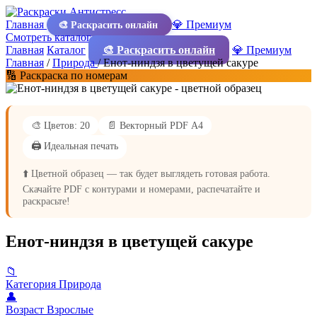
Главная
💎 Премиум
🎨 Раскрасить онлайн
Смотреть каталог
Главная
Каталог
🎨 Раскрасить онлайн
💎 Премиум
Главная
/
Природа
/
Енот-ниндзя в цветущей сакуре
🔢 Раскраска по номерам
🎨 Цветов: 20
📄 Векторный PDF А4
🖨️ Идеальная печать
⬆️ Цветной образец — так будет выглядеть готовая работа.
Скачайте PDF с контурами и номерами, распечатайте и
раскрасьте!
Енот-ниндзя в цветущей сакуре
📁
Категория
Природа
👤
Возраст
Взрослые