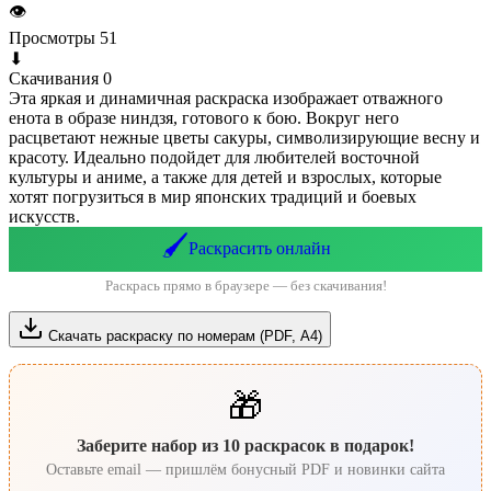
👁
Просмотры
51
⬇
Скачивания
0
Эта яркая и динамичная раскраска изображает отважного
енота в образе ниндзя, готового к бою. Вокруг него
расцветают нежные цветы сакуры, символизирующие весну и
красоту. Идеально подойдет для любителей восточной
культуры и аниме, а также для детей и взрослых, которые
хотят погрузиться в мир японских традиций и боевых
искусств.
🖌️
Раскрасить онлайн
Раскрась прямо в браузере — без скачивания!
Скачать раскраску по номерам (PDF, А4)
🎁
Заберите набор из 10 раскрасок в подарок!
Оставьте email — пришлём бонусный PDF и новинки сайта