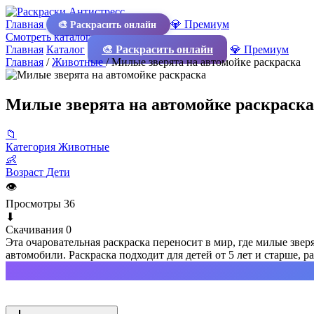
Главная
💎 Премиум
🎨 Раскрасить онлайн
Смотреть каталог
Главная
Каталог
🎨 Раскрасить онлайн
💎 Премиум
Главная
/
Животные
/
Милые зверята на автомойке раскраска
Милые зверята на автомойке раскраска
📁
Категория
Животные
👶
Возраст
Дети
👁
Просмотры
36
⬇
Скачивания
0
Эта очаровательная раскраска переносит в мир, где милые зве
автомобили. Раскраска подходит для детей от 5 лет и старше, 