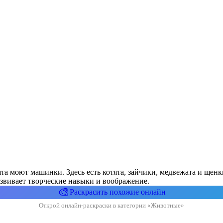
рята моют машинки. Здесь есть котята, зайчики, медвежата и ще
развивает творческие навыки и воображение.
🎨
Раскрасить похожие онлайн
Открой онлайн-раскраски в категории «Животные»