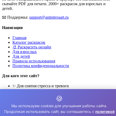
скачайте PDF для печати. 2000+ раскрасок для взрослых и
детей.
📧
Поддержка:
support@antistressart.ru
Навигация
Главная
Каталог раскрасок
🎨 Раскрасить онлайн
Для взрослых
Для детей
Правила использования
Политика конфиденциальности
Для кого этот сайт?
✨ Для снятия стресса и тревоги
🎨 Для развития креативности
🧘 Для медитации и расслабления
🍪
👨‍👩‍👧‍👦 Для семейного досуга
Мы используем cookies для улучшения работы сайта.
© 2026 Раскраски Антистресс. Все права защищены.
Продолжая использовать сайт, вы соглашаетесь с
политикой