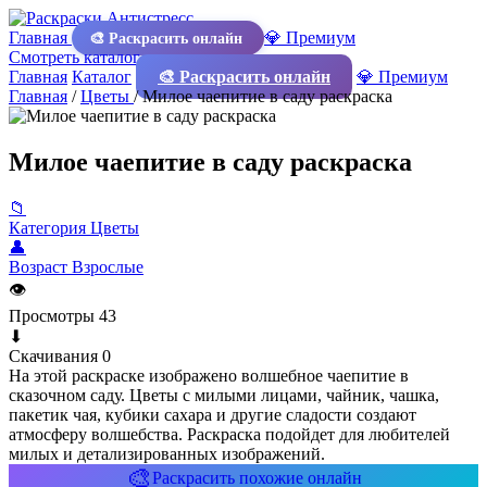
Главная
💎 Премиум
🎨 Раскрасить онлайн
Смотреть каталог
Главная
Каталог
🎨 Раскрасить онлайн
💎 Премиум
Главная
/
Цветы
/
Милое чаепитие в саду раскраска
Милое чаепитие в саду раскраска
📁
Категория
Цветы
👤
Возраст
Взрослые
👁
Просмотры
43
⬇
Скачивания
0
На этой раскраске изображено волшебное чаепитие в
сказочном саду. Цветы с милыми лицами, чайник, чашка,
пакетик чая, кубики сахара и другие сладости создают
атмосферу волшебства. Раскраска подойдет для любителей
милых и детализированных изображений.
🎨
Раскрасить похожие онлайн