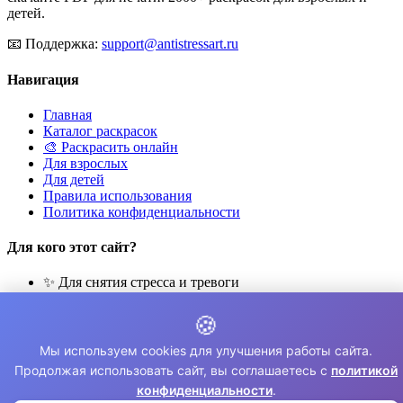
детей.
📧
Поддержка:
support@antistressart.ru
Навигация
Главная
Каталог раскрасок
🎨 Раскрасить онлайн
Для взрослых
Для детей
Правила использования
Политика конфиденциальности
Для кого этот сайт?
✨ Для снятия стресса и тревоги
🎨 Для развития креативности
🧘 Для медитации и расслабления
🍪
👨‍👩‍👧‍👦 Для семейного досуга
Мы используем cookies для улучшения работы сайта.
© 2026 Раскраски Антистресс. Все права защищены.
Продолжая использовать сайт, вы соглашаетесь с
политикой
конфиденциальности
.
⚠️ Все раскраски для личного использования. Коммерческое