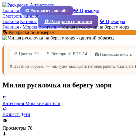
Главная
💎 Премиум
🎨 Раскрасить онлайн
Смотреть каталог
Главная
Каталог
🎨 Раскрасить онлайн
💎 Премиум
Главная
/
Морские жители
/
Милая русалочка на берегу моря
🔢 Раскраска по номерам
🎨 Цветов: 20
📄 Векторный PDF А4
🖨️ Идеальная печать
⬆️ Цветной образец — так будет выглядеть готовая работа. Скачайте
Милая русалочка на берегу моря
📁
Категория
Морские жители
👶
Возраст
Дети
👁
Просмотры
78
⬇