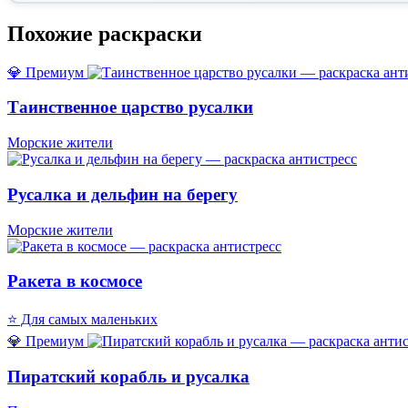
Похожие раскраски
💎 Премиум
Таинственное царство русалки
Морские жители
Русалка и дельфин на берегу
Морские жители
Ракета в космосе
⭐ Для самых маленьких
💎 Премиум
Пиратский корабль и русалка