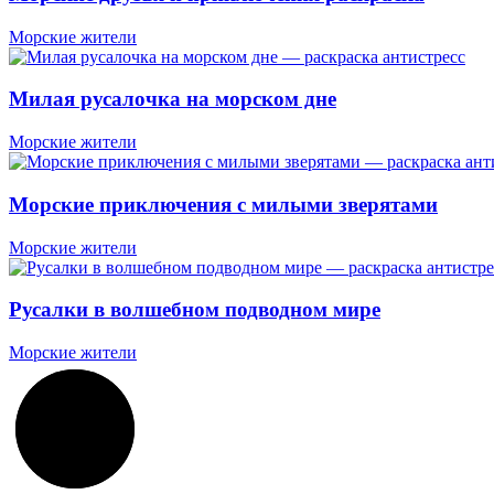
Морские жители
Милая русалочка на морском дне
Морские жители
Морские приключения с милыми зверятами
Морские жители
Русалки в волшебном подводном мире
Морские жители