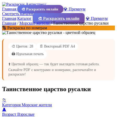
Главная
💎 Премиум
🎨 Раскрасить онлайн
Смотреть каталог
Главная
Каталог
🎨 Раскрасить онлайн
💎 Премиум
Главная
/
Морские жители
/
Таинственное царство русалки
🔢 Раскраска по номерам
🎨 Цветов: 28
📄 Векторный PDF А4
🖨️ Идеальная печать
⬆️ Цветной образец — так будет выглядеть готовая работа.
Скачайте PDF с контурами и номерами, распечатайте и
раскрасьте!
Таинственное царство русалки
📁
Категория
Морские жители
👤
Возраст
Взрослые