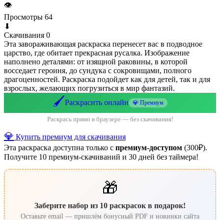
👁
Просмотры
64
⬇
Скачивания
0
Эта завораживающая раскраска перенесет вас в подводное
царство, где обитает прекрасная русалка. Изображение
наполнено деталями: от изящной раковины, в которой
восседает героиня, до сундука с сокровищами, полного
драгоценностей. Раскраска подойдет как для детей, так и для
взрослых, желающих погрузиться в мир фантазий.
🖌️
Раскрасить онлайн
💎 Премиум
Раскрась прямо в браузере — без скачивания!
💎
Купить премиум для скачивания
Эта раскраска доступна только с
премиум-доступом
(300₽).
Получите 10 премиум-скачиваний и 30 дней без таймера!
🎁
Заберите набор из 10 раскрасок в подарок!
Оставьте email — пришлём бонусный PDF и новинки сайта