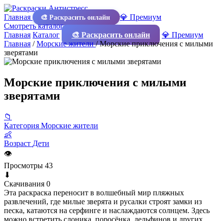
Главная
💎 Премиум
🎨 Раскрасить онлайн
Смотреть каталог
Главная
Каталог
🎨 Раскрасить онлайн
💎 Премиум
Главная
/
Морские жители
/
Морские приключения с милыми
зверятами
Морские приключения с милыми
зверятами
📁
Категория
Морские жители
👶
Возраст
Дети
👁
Просмотры
43
⬇
Скачивания
0
Эта раскраска переносит в волшебный мир пляжных
развлечений, где милые зверята и русалки строят замки из
песка, катаются на серфинге и наслаждаются солнцем. Здесь
можно встретить слоника, поросёнка, дельфинов и других