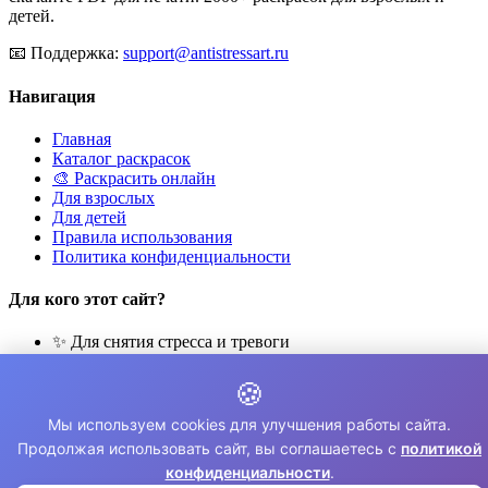
детей.
📧
Поддержка:
support@antistressart.ru
Навигация
Главная
Каталог раскрасок
🎨 Раскрасить онлайн
Для взрослых
Для детей
Правила использования
Политика конфиденциальности
Для кого этот сайт?
✨ Для снятия стресса и тревоги
🎨 Для развития креативности
🧘 Для медитации и расслабления
🍪
👨‍👩‍👧‍👦 Для семейного досуга
Мы используем cookies для улучшения работы сайта.
© 2026 Раскраски Антистресс. Все права защищены.
Продолжая использовать сайт, вы соглашаетесь с
политикой
конфиденциальности
.
⚠️ Все раскраски для личного использования. Коммерческое