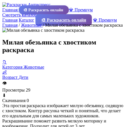
Главная
💎 Премиум
🎨 Раскрасить онлайн
Смотреть каталог
Главная
Каталог
🎨 Раскрасить онлайн
💎 Премиум
Главная
/
Животные
/
Милая обезьянка с хвостиком раскраска
Милая обезьянка с хвостиком
раскраска
📁
Категория
Животные
👶
Возраст
Дети
👁
Просмотры
29
⬇
Скачивания
0
Эта простая раскраска изображает милую обезьянку, сидящую
с хвостиком. Контур рисунка четкий и понятный, что делает
его идеальным для самых маленьких художников.
Раскрашивание поможет развить мелкую моторику и
воображение. Подходит для детей от 3 лет.