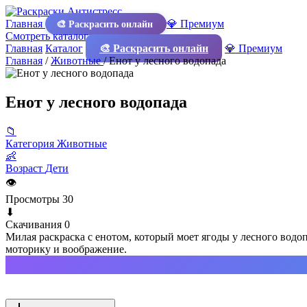
Главная
💎 Премиум
🎨 Раскрасить онлайн
Смотреть каталог
Главная
Каталог
🎨 Раскрасить онлайн
💎 Премиум
Главная
/
Животные
/
Енот у лесного водопада
Енот у лесного водопада
📁
Категория
Животные
👶
Возраст
Дети
👁
Просмотры
30
⬇
Скачивания
0
Милая раскраска с енотом, который моет ягоды у лесного водоп
моторику и воображение.