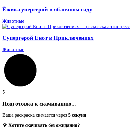
Ёжик-супергерой в яблочном саду
Животные
Супергерой Енот в Приключениях
Животные
5
Подготовка к скачиванию...
Ваша раскраска скачается через
5
секунд
💎
Хотите скачивать без ожидания?