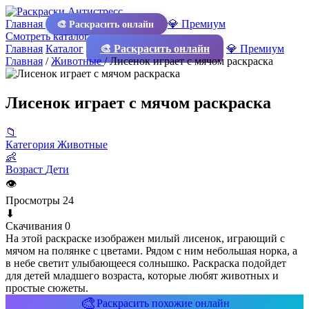
Главная
💎 Премиум
🎨 Раскрасить онлайн
Смотреть каталог
Главная
Каталог
🎨 Раскрасить онлайн
💎 Премиум
Главная
/
Животные
/
Лисенок играет с мячом раскраска
Лисенок играет с мячом раскраска
📁
Категория
Животные
👶
Возраст
Дети
👁
Просмотры
24
⬇
Скачивания
0
На этой раскраске изображен милый лисенок, играющий с
мячом на полянке с цветами. Рядом с ним небольшая норка, а
в небе светит улыбающееся солнышко. Раскраска подойдет
для детей младшего возраста, которые любят животных и
простые сюжеты.
🎨
Раскрасить похожие онлайн