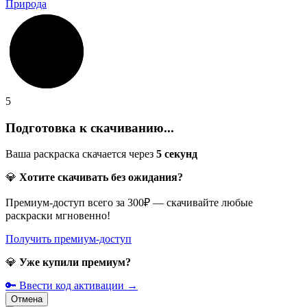
Природа
5
Подготовка к скачиванию...
Ваша раскраска скачается через
5
секунд
💎
Хотите скачивать без ожидания?
Премиум-доступ всего за 300₽ — скачивайте любые
раскраски мгновенно!
Получить премиум-доступ
💎
Уже купили премиум?
🔑 Ввести код активации →
Отмена