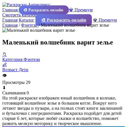
Главная
💎 Премиум
🎨 Раскрасить онлайн
Смотреть каталог
Главная
Каталог
🎨 Раскрасить онлайн
💎 Премиум
Главная
/
Фэнтези
/
Маленький волшебник варит зелье
Маленький волшебник варит зелье
📁
Категория
Фэнтези
👶
Возраст
Дети
👁
Просмотры
29
⬇
Скачивания
0
На этой раскраске изображен юный волшебник в колпаке,
готовящий волшебное зелье в большом котле. Вокруг него
летают звезды и пузыри, а на полках стоят книги заклинаний
и бутылочки с ингредиентами. Раскраска подойдет для детей
старше 6 лет, которые любят сказки и волшебство, поможет
развить мелкую моторику и творческое мышление.