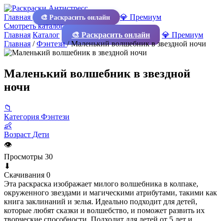
Главная
💎 Премиум
🎨 Раскрасить онлайн
Смотреть каталог
Главная
Каталог
🎨 Раскрасить онлайн
💎 Премиум
Главная
/
Фэнтези
/
Маленький волшебник в звездной ночи
Маленький волшебник в звездной
ночи
📁
Категория
Фэнтези
👶
Возраст
Дети
👁
Просмотры
30
⬇
Скачивания
0
Эта раскраска изображает милого волшебника в колпаке,
окруженного звездами и магическими атрибутами, такими как
книга заклинаний и зелья. Идеально подходит для детей,
которые любят сказки и волшебство, и поможет развить их
творческие способности. Подходит для детей от 5 лет и