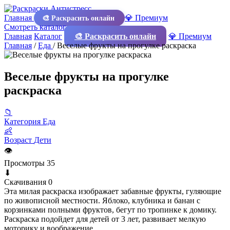
Главная
💎 Премиум
🎨 Раскрасить онлайн
Смотреть каталог
Главная
Каталог
🎨 Раскрасить онлайн
💎 Премиум
Главная
/
Еда
/
Веселые фрукты на прогулке раскраска
Веселые фрукты на прогулке
раскраска
📁
Категория
Еда
👶
Возраст
Дети
👁
Просмотры
35
⬇
Скачивания
0
Эта милая раскраска изображает забавные фрукты, гуляющие
по живописной местности. Яблоко, клубника и банан с
корзинками полными фруктов, бегут по тропинке к домику.
Раскраска подойдет для детей от 3 лет, развивает мелкую
моторику и воображение.