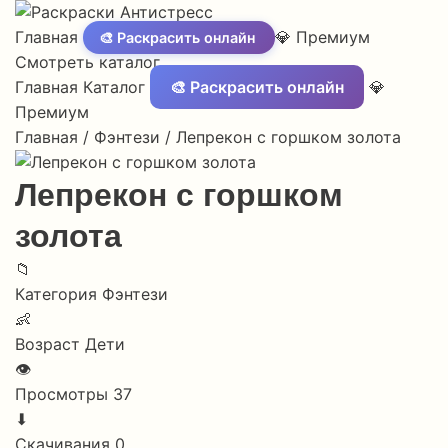
Главная
💎 Премиум
🎨 Раскрасить онлайн
Смотреть каталог
Главная
Каталог
🎨 Раскрасить онлайн
💎
Премиум
Главная
/
Фэнтези
/
Лепрекон с горшком золота
Лепрекон с горшком
золота
📁
Категория
Фэнтези
👶
Возраст
Дети
👁
Просмотры
37
⬇
Скачивания
0