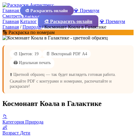
Главная
💎 Премиум
🎨 Раскрасить онлайн
Смотреть каталог
Главная
Каталог
🎨 Раскрасить онлайн
💎 Премиум
Главная
/
Природа
/
Космонавт Коала в Галактике
🔢 Раскраска по номерам
🎨 Цветов: 19
📄 Векторный PDF А4
🖨️ Идеальная печать
⬆️ Цветной образец — так будет выглядеть готовая работа.
Скачайте PDF с контурами и номерами, распечатайте и
раскрасьте!
Космонавт Коала в Галактике
📁
Категория
Природа
👶
Возраст
Дети