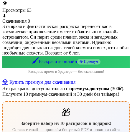
👁
Просмотры
63
⬇
Скачивания
0
Эта яркая и фантастическая раскраска перенесет вас в
космическое приключение вместе с обаятельным коалой-
астронавтом. Он парит среди планет, звезд и загадочных
созвездий, окруженный веселыми цветами. Идеально
подойдет для юных исследователей космоса и всех, кто любит
необычные сюжеты. Возраст: от 6 лет.
🖌️
Раскрасить онлайн
💎 Премиум
Раскрась прямо в браузере — без скачивания!
💎
Купить премиум для скачивания
Эта раскраска доступна только с
премиум-доступом
(300₽).
Получите 10 премиум-скачиваний и 30 дней без таймера!
🎁
Заберите набор из 10 раскрасок в подарок!
Оставьте email — пришлём бонусный PDF и новинки сайта