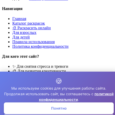
Навигация
Главная
Каталог раскрасок
🎨 Раскрасить онлайн
Для взрослых
Для детей
Правила использования
Политика конфиденциальности
Для кого этот сайт?
✨ Для снятия стресса и тревоги
🎨 Для развития креативности
🧘 Для медитации и расслабления
🍪
👨‍👩‍👧‍👦 Для семейного досуга
Мы используем cookies для улучшения работы сайта.
© 2026 Раскраски Антистресс. Все права защищены.
Продолжая использовать сайт, вы соглашаетесь с
политикой
⚠️ Все раскраски для личного использования. Коммерческое
конфиденциальности
.
использование запрещено.
Понятно