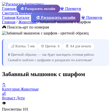
Главная
💎 Премиум
🎨 Раскрасить онлайн
Смотреть каталог
Главная
Каталог
🎨 Раскрасить онлайн
💎 Премиум
Главная
/
Животные
/
Забавный мышонок с шарфом
🎮 Пиксель-арт по номерам
📐 Клетка: 5 мм
🎨 Цветов: 6
📄 А4 для печати
⬆️ Цветной образец — так будет выглядеть готовая работа.
Скачайте шаблон с цифрами и раскрасьте по клеточкам!
Забавный мышонок с шарфом
📁
Категория
Животные
👶
Возраст
Дети
👁
Просмотры
101