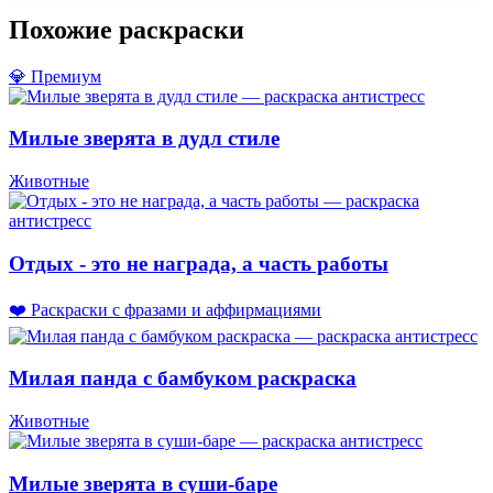
Похожие раскраски
💎 Премиум
Милые зверята в дудл стиле
Животные
Отдых - это не награда, а часть работы
❤️ Раскраски с фразами и аффирмациями
Милая панда с бамбуком раскраска
Животные
Милые зверята в суши-баре