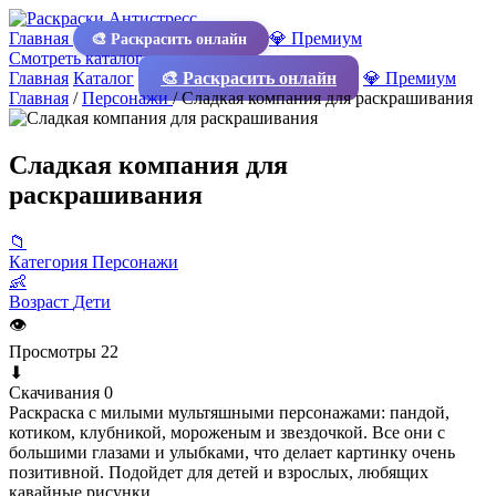
Главная
💎 Премиум
🎨 Раскрасить онлайн
Смотреть каталог
Главная
Каталог
🎨 Раскрасить онлайн
💎 Премиум
Главная
/
Персонажи
/
Сладкая компания для раскрашивания
Сладкая компания для
раскрашивания
📁
Категория
Персонажи
👶
Возраст
Дети
👁
Просмотры
22
⬇
Скачивания
0
Раскраска с милыми мультяшными персонажами: пандой,
котиком, клубникой, мороженым и звездочкой. Все они с
большими глазами и улыбками, что делает картинку очень
позитивной. Подойдет для детей и взрослых, любящих
кавайные рисунки.