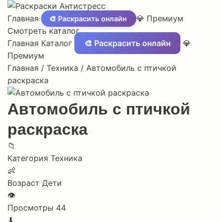
Главная
💎 Премиум
🎨 Раскрасить онлайн
Смотреть каталог
Главная
Каталог
🎨 Раскрасить онлайн
💎
Премиум
Главная
/
Техника
/
Автомобиль с птичкой
раскраска
Автомобиль с птичкой
раскраска
📁
Категория
Техника
👶
Возраст
Дети
👁
Просмотры
44
⬇