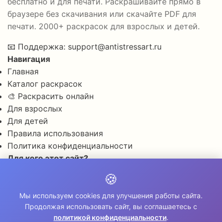
бесплатно и для печати. Раскрашивайте прямо в
браузере без скачивания или скачайте PDF для
печати. 2000+ раскрасок для взрослых и детей.
📧
Поддержка:
support@antistressart.ru
Навигация
Главная
Каталог раскрасок
🎨 Раскрасить онлайн
Для взрослых
Для детей
Правила использования
Политика конфиденциальности
Для кого этот сайт?
✨ Для снятия стресса и тревоги
🍪
🎨 Для развития креативности
🧘 Для медитации и расслабления
Мы используем cookies для улучшения работы сайта.
Продолжая использовать сайт, вы соглашаетесь с
👨‍👩‍👧‍👦 Для семейного досуга
политикой конфиденциальности
.
© 2026 Раскраски Антистресс. Все права