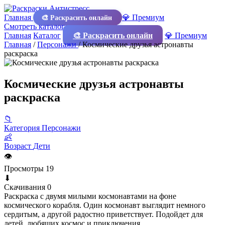
Главная
💎 Премиум
🎨 Раскрасить онлайн
Смотреть каталог
Главная
Каталог
🎨 Раскрасить онлайн
💎 Премиум
Главная
/
Персонажи
/
Космические друзья астронавты
раскраска
Космические друзья астронавты
раскраска
📁
Категория
Персонажи
👶
Возраст
Дети
👁
Просмотры
19
⬇
Скачивания
0
Раскраска с двумя милыми космонавтами на фоне
космического корабля. Один космонавт выглядит немного
сердитым, а другой радостно приветствует. Подойдет для
детей, любящих космос и приключения.