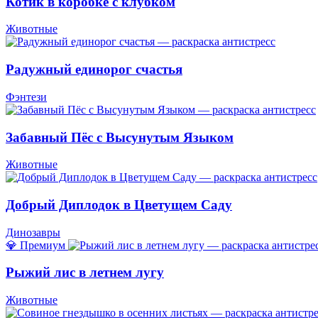
Котик в коробке с клубком
Животные
Радужный единорог счастья
Фэнтези
Забавный Пёс с Высунутым Языком
Животные
Добрый Диплодок в Цветущем Саду
Динозавры
💎 Премиум
Рыжий лис в летнем лугу
Животные