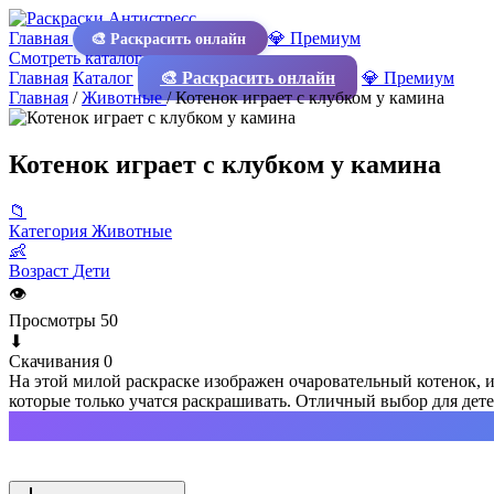
Главная
💎 Премиум
🎨 Раскрасить онлайн
Смотреть каталог
Главная
Каталог
🎨 Раскрасить онлайн
💎 Премиум
Главная
/
Животные
/
Котенок играет с клубком у камина
Котенок играет с клубком у камина
📁
Категория
Животные
👶
Возраст
Дети
👁
Просмотры
50
⬇
Скачивания
0
На этой милой раскраске изображен очаровательный котенок, 
которые только учатся раскрашивать. Отличный выбор для дет