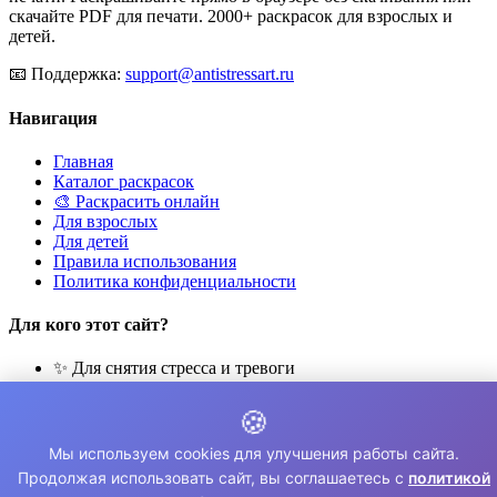
скачайте PDF для печати. 2000+ раскрасок для взрослых и
детей.
📧
Поддержка:
support@antistressart.ru
Навигация
Главная
Каталог раскрасок
🎨 Раскрасить онлайн
Для взрослых
Для детей
Правила использования
Политика конфиденциальности
Для кого этот сайт?
✨ Для снятия стресса и тревоги
🎨 Для развития креативности
🧘 Для медитации и расслабления
🍪
👨‍👩‍👧‍👦 Для семейного досуга
Мы используем cookies для улучшения работы сайта.
© 2026 Раскраски Антистресс. Все права защищены.
Продолжая использовать сайт, вы соглашаетесь с
политикой