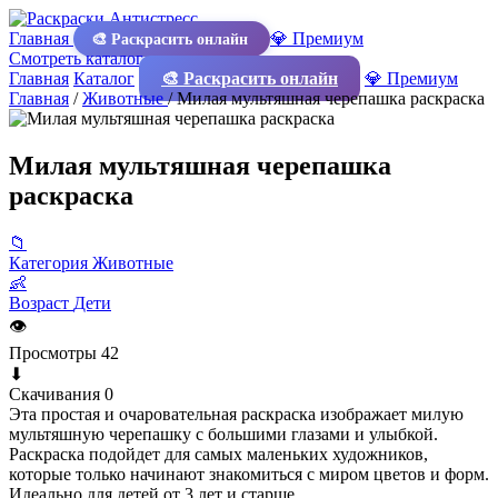
Главная
💎 Премиум
🎨 Раскрасить онлайн
Смотреть каталог
Главная
Каталог
🎨 Раскрасить онлайн
💎 Премиум
Главная
/
Животные
/
Милая мультяшная черепашка раскраска
Милая мультяшная черепашка
раскраска
📁
Категория
Животные
👶
Возраст
Дети
👁
Просмотры
42
⬇
Скачивания
0
Эта простая и очаровательная раскраска изображает милую
мультяшную черепашку с большими глазами и улыбкой.
Раскраска подойдет для самых маленьких художников,
которые только начинают знакомиться с миром цветов и форм.
Идеально для детей от 3 лет и старше.