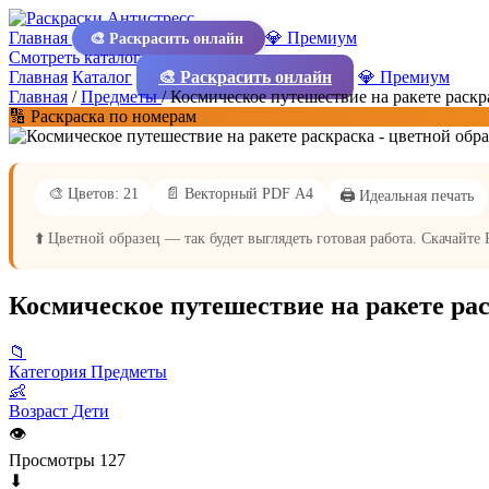
Главная
💎 Премиум
🎨 Раскрасить онлайн
Смотреть каталог
Главная
Каталог
🎨 Раскрасить онлайн
💎 Премиум
Главная
/
Предметы
/
Космическое путешествие на ракете раскр
🔢 Раскраска по номерам
🎨 Цветов: 21
📄 Векторный PDF А4
🖨️ Идеальная печать
⬆️ Цветной образец — так будет выглядеть готовая работа. Скачайте
Космическое путешествие на ракете ра
📁
Категория
Предметы
👶
Возраст
Дети
👁
Просмотры
127
⬇