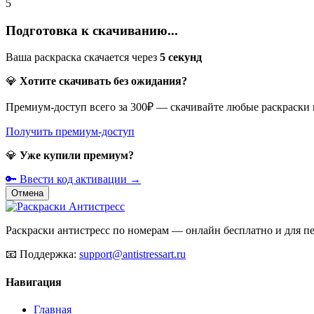
5
Подготовка к скачиванию...
Ваша раскраска скачается через
5
секунд
💎
Хотите скачивать без ожидания?
Премиум-доступ всего за 300₽ — скачивайте любые раскраски
Получить премиум-доступ
💎
Уже купили премиум?
🔑 Ввести код активации →
Отмена
Раскраски антистресс по номерам — онлайн бесплатно и для печ
📧
Поддержка:
support@antistressart.ru
Навигация
Главная