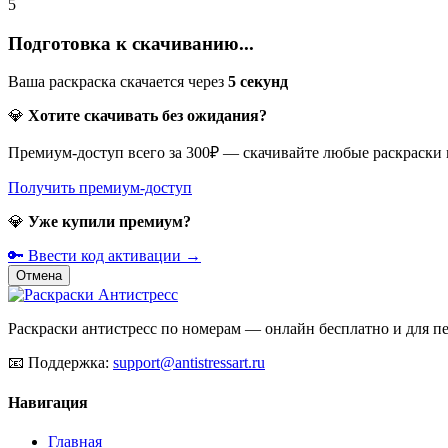
5
Подготовка к скачиванию...
Ваша раскраска скачается через
5
секунд
💎
Хотите скачивать без ожидания?
Премиум-доступ всего за 300₽ — скачивайте любые раскраски
Получить премиум-доступ
💎
Уже купили премиум?
🔑 Ввести код активации →
Отмена
Раскраски антистресс по номерам — онлайн бесплатно и для печ
📧
Поддержка:
support@antistressart.ru
Навигация
Главная