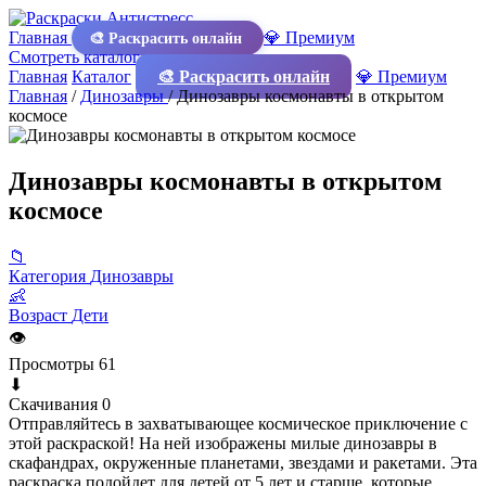
Главная
💎 Премиум
🎨 Раскрасить онлайн
Смотреть каталог
Главная
Каталог
🎨 Раскрасить онлайн
💎 Премиум
Главная
/
Динозавры
/
Динозавры космонавты в открытом
космосе
Динозавры космонавты в открытом
космосе
📁
Категория
Динозавры
👶
Возраст
Дети
👁
Просмотры
61
⬇
Скачивания
0
Отправляйтесь в захватывающее космическое приключение с
этой раскраской! На ней изображены милые динозавры в
скафандрах, окруженные планетами, звездами и ракетами. Эта
раскраска подойдет для детей от 5 лет и старше, которые