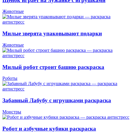
Щенок играет на лужайке с игрушками
Животные
Милые зверята упаковывают подарки
Животные
Милый робот строит башню раскраска
Роботы
Забавный Лабубу с игрушками раскраска
Монстры
Робот и азбучные кубики раскраска