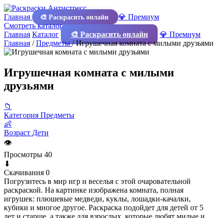
Главная
💎 Премиум
🎨 Раскрасить онлайн
Смотреть каталог
Главная
Каталог
🎨 Раскрасить онлайн
💎 Премиум
Главная
/
Предметы
/
Игрушечная комната с милыми друзьями
Игрушечная комната с милыми
друзьями
📁
Категория
Предметы
👶
Возраст
Дети
👁
Просмотры
40
⬇
Скачивания
0
Погрузитесь в мир игр и веселья с этой очаровательной
раскраской. На картинке изображена комната, полная
игрушек: плюшевые медведи, куклы, лошадки-качалки,
кубики и многое другое. Раскраска подойдет для детей от 5
лет и старше, а также для взрослых, которые любят милые и