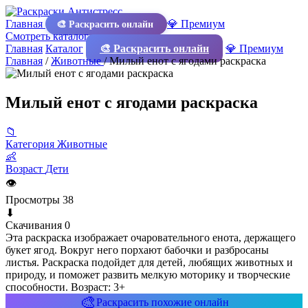
Главная
💎 Премиум
🎨 Раскрасить онлайн
Смотреть каталог
Главная
Каталог
🎨 Раскрасить онлайн
💎 Премиум
Главная
/
Животные
/
Милый енот с ягодами раскраска
Милый енот с ягодами раскраска
📁
Категория
Животные
👶
Возраст
Дети
👁
Просмотры
38
⬇
Скачивания
0
Эта раскраска изображает очаровательного енота, держащего
букет ягод. Вокруг него порхают бабочки и разбросаны
листья. Раскраска подойдет для детей, любящих животных и
природу, и поможет развить мелкую моторику и творческие
способности. Возраст: 3+
🎨
Раскрасить похожие онлайн