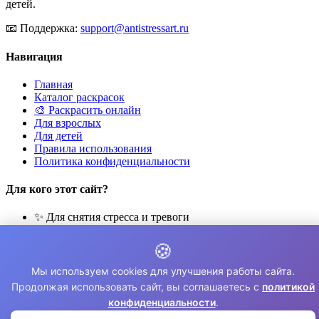
детей.
📧
Поддержка:
support@antistressart.ru
Навигация
Главная
Каталог раскрасок
🎨 Раскрасить онлайн
Для взрослых
Для детей
Правила использования
Политика конфиденциальности
Для кого этот сайт?
✨ Для снятия стресса и тревоги
🎨 Для развития креативности
🧘 Для медитации и расслабления
🍪
👨‍👩‍👧‍👦 Для семейного досуга
Мы используем cookies для улучшения работы сайта.
© 2026 Раскраски Антистресс. Все права защищены.
Продолжая использовать сайт, вы соглашаетесь с
политикой
конфиденциальности
.
⚠️ Все раскраски для личного использования. Коммерческое