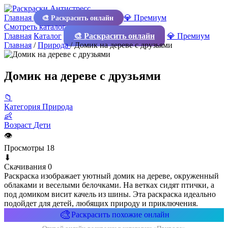
Главная
💎 Премиум
🎨 Раскрасить онлайн
Смотреть каталог
Главная
Каталог
🎨 Раскрасить онлайн
💎 Премиум
Главная
/
Природа
/
Домик на дереве с друзьями
Домик на дереве с друзьями
📁
Категория
Природа
👶
Возраст
Дети
👁
Просмотры
18
⬇
Скачивания
0
Раскраска изображает уютный домик на дереве, окруженный
облаками и веселыми белочками. На ветках сидят птички, а
под домиком висит качель из шины. Эта раскраска идеально
подойдет для детей, любящих природу и приключения.
🎨
Раскрасить похожие онлайн