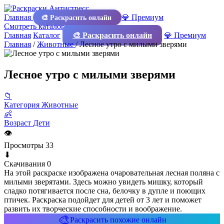
Главная
💎 Премиум
🎨 Раскрасить онлайн
Смотреть каталог
Главная
Каталог
🎨 Раскрасить онлайн
💎 Премиум
Главная
/
Животные
/
Лесное утро с милыми зверями
Лесное утро с милыми зверями
📁
Категория
Животные
👶
Возраст
Дети
👁
Просмотры
33
⬇
Скачивания
0
На этой раскраске изображена очаровательная лесная поляна с
милыми зверятами. Здесь можно увидеть мишку, который
сладко потягивается после сна, белочку в дупле и поющих
птичек. Раскраска подойдет для детей от 3 лет и поможет
развить их творческие способности и воображение.
🎨
Раскрасить похожие онлайн