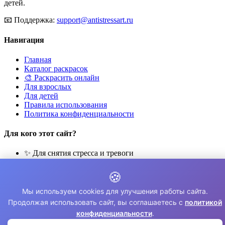
детей.
📧
Поддержка:
support@antistressart.ru
Навигация
Главная
Каталог раскрасок
🎨 Раскрасить онлайн
Для взрослых
Для детей
Правила использования
Политика конфиденциальности
Для кого этот сайт?
✨ Для снятия стресса и тревоги
🎨 Для развития креативности
🧘 Для медитации и расслабления
🍪
👨‍👩‍👧‍👦 Для семейного досуга
Мы используем cookies для улучшения работы сайта.
© 2026 Раскраски Антистресс. Все права защищены.
Продолжая использовать сайт, вы соглашаетесь с
политикой
конфиденциальности
.
⚠️ Все раскраски для личного использования. Коммерческое