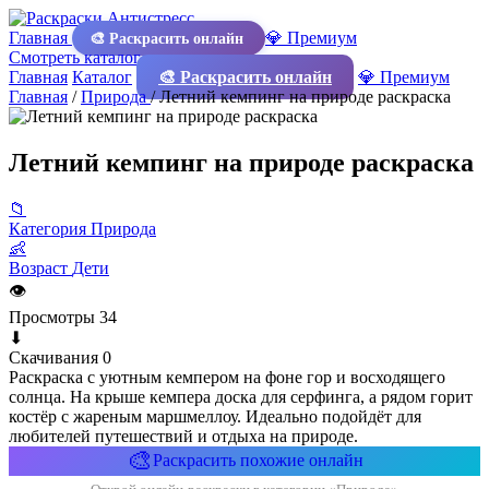
Главная
💎 Премиум
🎨 Раскрасить онлайн
Смотреть каталог
Главная
Каталог
🎨 Раскрасить онлайн
💎 Премиум
Главная
/
Природа
/
Летний кемпинг на природе раскраска
Летний кемпинг на природе раскраска
📁
Категория
Природа
👶
Возраст
Дети
👁
Просмотры
34
⬇
Скачивания
0
Раскраска с уютным кемпером на фоне гор и восходящего
солнца. На крыше кемпера доска для серфинга, а рядом горит
костёр с жареным маршмеллоу. Идеально подойдёт для
любителей путешествий и отдыха на природе.
🎨
Раскрасить похожие онлайн