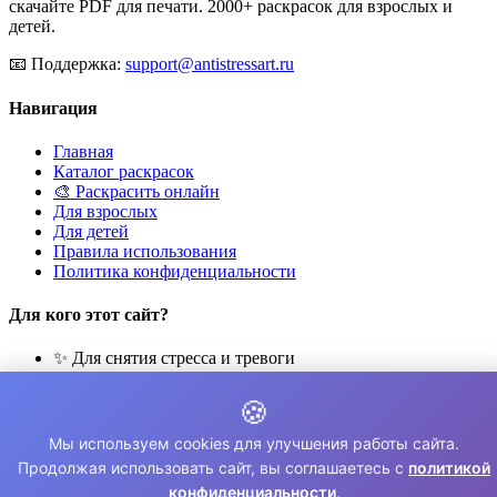
скачайте PDF для печати. 2000+ раскрасок для взрослых и
детей.
📧
Поддержка:
support@antistressart.ru
Навигация
Главная
Каталог раскрасок
🎨 Раскрасить онлайн
Для взрослых
Для детей
Правила использования
Политика конфиденциальности
Для кого этот сайт?
✨ Для снятия стресса и тревоги
🎨 Для развития креативности
🧘 Для медитации и расслабления
🍪
👨‍👩‍👧‍👦 Для семейного досуга
Мы используем cookies для улучшения работы сайта.
© 2026 Раскраски Антистресс. Все права защищены.
Продолжая использовать сайт, вы соглашаетесь с
политикой
конфиденциальности
.
⚠️ Все раскраски для личного использования. Коммерческое