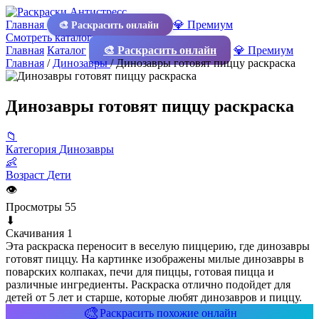
Главная
💎 Премиум
🎨 Раскрасить онлайн
Смотреть каталог
Главная
Каталог
🎨 Раскрасить онлайн
💎 Премиум
Главная
/
Динозавры
/
Динозавры готовят пиццу раскраска
Динозавры готовят пиццу раскраска
📁
Категория
Динозавры
👶
Возраст
Дети
👁
Просмотры
55
⬇
Скачивания
1
Эта раскраска переносит в веселую пиццерию, где динозавры
готовят пиццу. На картинке изображены милые динозавры в
поварских колпаках, печи для пиццы, готовая пицца и
различные ингредиенты. Раскраска отлично подойдет для
детей от 5 лет и старше, которые любят динозавров и пиццу.
🎨
Раскрасить похожие онлайн