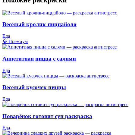
Веселый кролик-пиццайоло
Еда
💎 Премиум
Аппетитная пицца с салями
Еда
Веселый кусочек пиццы
Еда
Поварёнок готовит суп раскраска
Еда