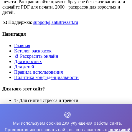
печати. Раскрашивайте прямо в браузере без скачивания или
скачайте PDF для печати. 2000+ раскрасок для взрослых и
детей.
📧
Поддержка:
support@antistressart.ru
Навигация
Главная
Каталог раскрасок
🎨 Раскрасить онлайн
Для взрослых
Для детей
Правила использования
Политика конфиденциальности
Для кого этот сайт?
✨ Для снятия стресса и тревоги
🎨 Для развития креативности
🧘 Для медитации и расслабления
🍪
👨‍👩‍👧‍👦 Для семейного досуга
Мы используем cookies для улучшения работы сайта.
© 2026 Раскраски Антистресс. Все права защищены.
Продолжая использовать сайт, вы соглашаетесь с
политикой