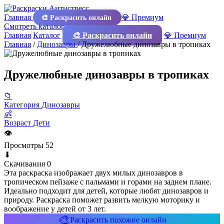
Главная
💎 Премиум
🎨 Раскрасить онлайн
Смотреть каталог
Главная
Каталог
🎨 Раскрасить онлайн
💎 Премиум
Главная
/
Динозавры
/
Дружелюбные динозавры в тропиках
Дружелюбные динозавры в тропиках
📁
Категория
Динозавры
👶
Возраст
Дети
👁
Просмотры
52
⬇
Скачивания
0
Эта раскраска изображает двух милых динозавров в
тропическом пейзаже с пальмами и горами на заднем плане.
Идеально подходит для детей, которые любят динозавров и
природу. Раскраска поможет развить мелкую моторику и
воображение у детей от 3 лет.
🎨
Раскрасить похожие онлайн