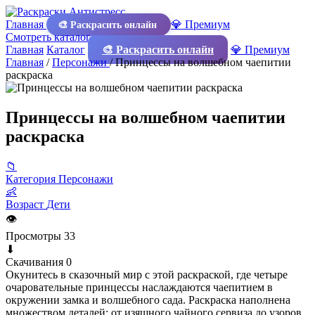
Главная
💎 Премиум
🎨 Раскрасить онлайн
Смотреть каталог
Главная
Каталог
🎨 Раскрасить онлайн
💎 Премиум
Главная
/
Персонажи
/
Принцессы на волшебном чаепитии
раскраска
Принцессы на волшебном чаепитии
раскраска
📁
Категория
Персонажи
👶
Возраст
Дети
👁
Просмотры
33
⬇
Скачивания
0
Окунитесь в сказочный мир с этой раскраской, где четыре
очаровательные принцессы наслаждаются чаепитием в
окружении замка и волшебного сада. Раскраска наполнена
множеством деталей: от изящного чайного сервиза до узоров