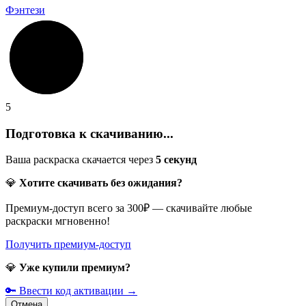
Фэнтези
5
Подготовка к скачиванию...
Ваша раскраска скачается через
5
секунд
💎
Хотите скачивать без ожидания?
Премиум-доступ всего за 300₽ — скачивайте любые
раскраски мгновенно!
Получить премиум-доступ
💎
Уже купили премиум?
🔑 Ввести код активации →
Отмена