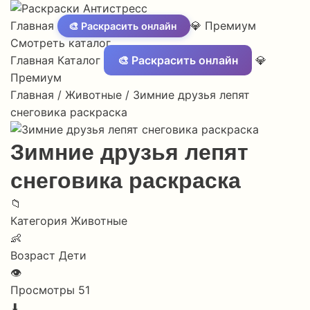
Главная
💎 Премиум
🎨 Раскрасить онлайн
Смотреть каталог
Главная
Каталог
🎨 Раскрасить онлайн
💎
Премиум
Главная
/
Животные
/
Зимние друзья лепят
снеговика раскраска
Зимние друзья лепят
снеговика раскраска
📁
Категория
Животные
👶
Возраст
Дети
👁
Просмотры
51
⬇