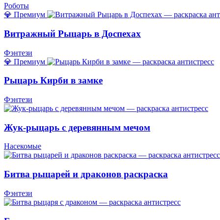
Роботы
💎 Премиум
Витражный Рыцарь в Доспехах
Фэнтези
💎 Премиум
Рыцарь Кирби в замке
Фэнтези
Жук-рыцарь с деревянным мечом
Насекомые
Битва рыцарей и драконов раскраска
Фэнтези