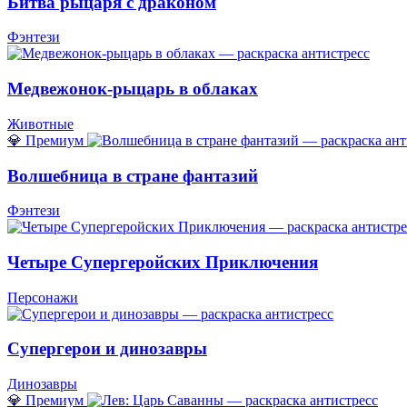
Битва рыцаря с драконом
Фэнтези
Медвежонок-рыцарь в облаках
Животные
💎 Премиум
Волшебница в стране фантазий
Фэнтези
Четыре Супергеройских Приключения
Персонажи
Супергерои и динозавры
Динозавры
💎 Премиум