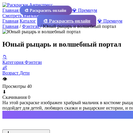
Главная
💎 Премиум
🎨 Раскрасить онлайн
Смотреть каталог
Главная
Каталог
🎨 Раскрасить онлайн
💎 Премиум
Главная
/
Фэнтези
/
Юный рыцарь и волшебный портал
Юный рыцарь и волшебный портал
📁
Категория
Фэнтези
👶
Возраст
Дети
👁
Просмотры
40
⬇
Скачивания
0
На этой раскраске изображен храбрый мальчик в костюме рыц
подойдет для детей, любящих сказки и рыцарские истории, и п