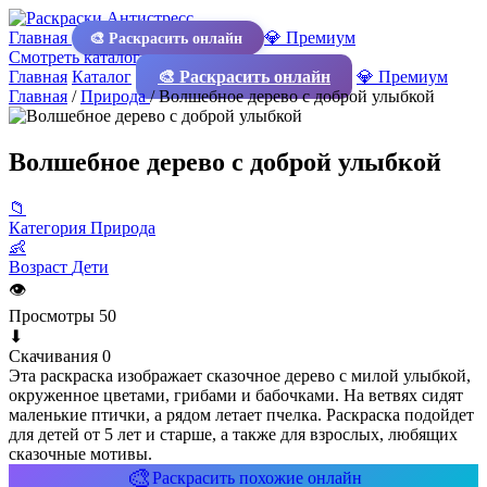
Главная
💎 Премиум
🎨 Раскрасить онлайн
Смотреть каталог
Главная
Каталог
🎨 Раскрасить онлайн
💎 Премиум
Главная
/
Природа
/
Волшебное дерево с доброй улыбкой
Волшебное дерево с доброй улыбкой
📁
Категория
Природа
👶
Возраст
Дети
👁
Просмотры
50
⬇
Скачивания
0
Эта раскраска изображает сказочное дерево с милой улыбкой,
окруженное цветами, грибами и бабочками. На ветвях сидят
маленькие птички, а рядом летает пчелка. Раскраска подойдет
для детей от 5 лет и старше, а также для взрослых, любящих
сказочные мотивы.
🎨
Раскрасить похожие онлайн