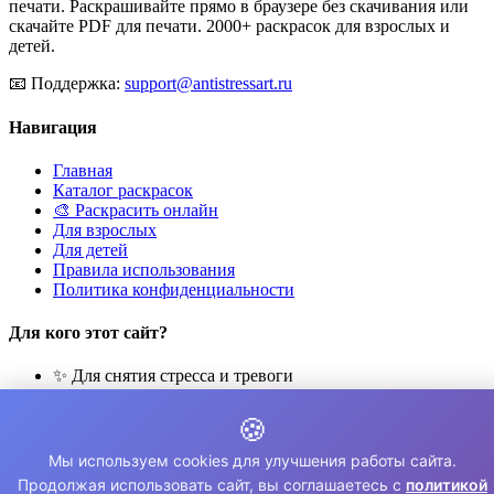
печати. Раскрашивайте прямо в браузере без скачивания или
скачайте PDF для печати. 2000+ раскрасок для взрослых и
детей.
📧
Поддержка:
support@antistressart.ru
Навигация
Главная
Каталог раскрасок
🎨 Раскрасить онлайн
Для взрослых
Для детей
Правила использования
Политика конфиденциальности
Для кого этот сайт?
✨ Для снятия стресса и тревоги
🎨 Для развития креативности
🧘 Для медитации и расслабления
🍪
👨‍👩‍👧‍👦 Для семейного досуга
Мы используем cookies для улучшения работы сайта.
© 2026 Раскраски Антистресс. Все права защищены.
Продолжая использовать сайт, вы соглашаетесь с
политикой