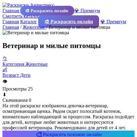
Главная
💎 Премиум
🎨 Раскрасить онлайн
Смотреть каталог
Главная
Каталог
🎨 Раскрасить онлайн
💎 Премиум
Главная
/
Животные
/
Ветеринар и милые питомцы
Ветеринар и милые питомцы
📁
Категория
Животные
👶
Возраст
Дети
👁
Просмотры
25
⬇
Скачивания
0
На этой раскраске изображена девочка-ветеринар,
осматривающая щенка. Рядом сидит полосатый котенок,
внимательно наблюдающий за процессом. Раскраска подойдет
для детей, которые любят животных и интересуются
профессией ветеринара. Рекомендовано для детей от 4 лет.
🎨
Раскрасить похожие онлайн