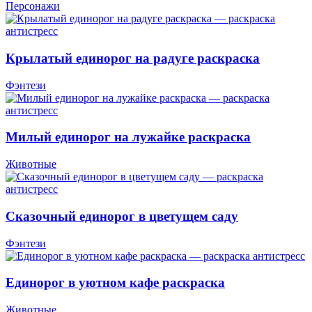
Персонажи
Крылатый единорог на радуге раскраска
Фэнтези
Милый единорог на лужайке раскраска
Животные
Сказочный единорог в цветущем саду
Фэнтези
Единорог в уютном кафе раскраска
Животные