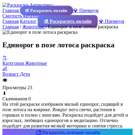
Главная
💎 Премиум
🎨 Раскрасить онлайн
Смотреть каталог
Главная
Каталог
🎨 Раскрасить онлайн
💎 Премиум
Главная
/
Животные
/
Единорог в позе лотоса раскраска
Единорог в позе лотоса раскраска
📁
Категория
Животные
👶
Возраст
Дети
👁
Просмотры
23
⬇
Скачивания
0
На этой раскраске изображен милый единорог, сидящий в
позе лотоса на коврике. Вокруг него свечи, растения в
горшках и полки с книгами. Раскраска подойдет для детей и
взрослых, любящих единорогов и медитацию. Отлично
подойдет для развития мелкой моторики и снятия стресса.
🎨
Раскрасить похожие онлайн