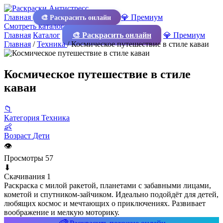
Главная
💎 Премиум
🎨 Раскрасить онлайн
Смотреть каталог
Главная
Каталог
🎨 Раскрасить онлайн
💎 Премиум
Главная
/
Техника
/
Космическое путешествие в стиле каваи
Космическое путешествие в стиле
каваи
📁
Категория
Техника
👶
Возраст
Дети
👁
Просмотры
57
⬇
Скачивания
1
Раскраска с милой ракетой, планетами с забавными лицами,
кометой и спутником-зайчиком. Идеально подойдёт для детей,
любящих космос и мечтающих о приключениях. Развивает
воображение и мелкую моторику.