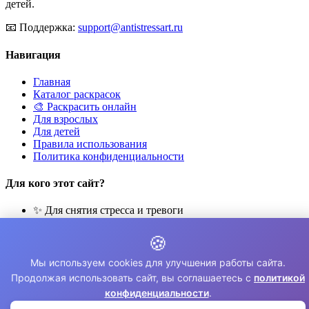
детей.
📧
Поддержка:
support@antistressart.ru
Навигация
Главная
Каталог раскрасок
🎨 Раскрасить онлайн
Для взрослых
Для детей
Правила использования
Политика конфиденциальности
Для кого этот сайт?
✨ Для снятия стресса и тревоги
🎨 Для развития креативности
🧘 Для медитации и расслабления
🍪
👨‍👩‍👧‍👦 Для семейного досуга
Мы используем cookies для улучшения работы сайта.
© 2026 Раскраски Антистресс. Все права защищены.
Продолжая использовать сайт, вы соглашаетесь с
политикой
конфиденциальности
.
⚠️ Все раскраски для личного использования. Коммерческое