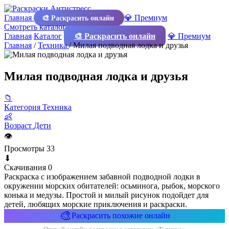
Главная
💎 Премиум
🎨 Раскрасить онлайн
Смотреть каталог
Главная
Каталог
🎨 Раскрасить онлайн
💎 Премиум
Главная
/
Техника
/
Милая подводная лодка и друзья
Милая подводная лодка и друзья
📁
Категория
Техника
👶
Возраст
Дети
👁
Просмотры
33
⬇
Скачивания
0
Раскраска с изображением забавной подводной лодки в
окружении морских обитателей: осьминога, рыбок, морского
конька и медузы. Простой и милый рисунок подойдет для
детей, любящих морские приключения и раскраски.
🎨
Раскрасить похожие онлайн