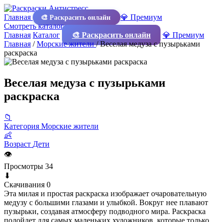
Главная
💎 Премиум
🎨 Раскрасить онлайн
Смотреть каталог
Главная
Каталог
🎨 Раскрасить онлайн
💎 Премиум
Главная
/
Морские жители
/
Веселая медуза с пузырьками
раскраска
Веселая медуза с пузырьками
раскраска
📁
Категория
Морские жители
👶
Возраст
Дети
👁
Просмотры
34
⬇
Скачивания
0
Эта милая и простая раскраска изображает очаровательную
медузу с большими глазами и улыбкой. Вокруг нее плавают
пузырьки, создавая атмосферу подводного мира. Раскраска
подойдет для самых маленьких художников, которые только